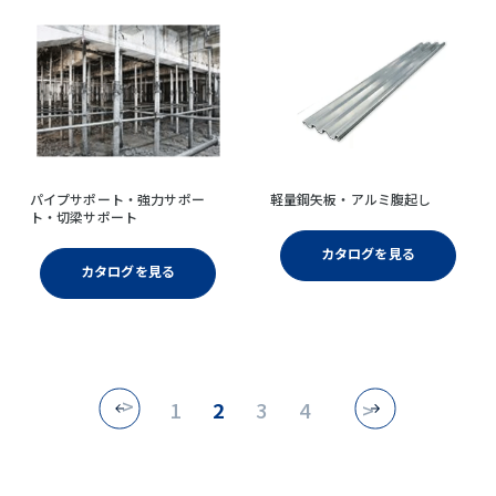
パイプサポート・強力サポー
軽量鋼矢板・アルミ腹起し
ト・切梁サポート
カタログを見る
カタログを見る
<
1
2
3
4
>